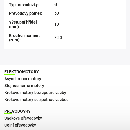
G
Typ převodovky
:
50
Převodový poměr
:
Výstupní hřídel
10
(mm)
:
Krouticí moment
7,33
(N.m)
:
ELEKTROMOTORY
Asynchronní motory
Stejnosměrné motory
Krokové motory bez zpětné vazby
Krokové motory se zpětnou vazbou
PŘEVODOVKY
Šnekové převodovky
Čelní převodovky