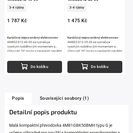
3-4 týdny
3-4 týdny
1 787 Kč
1 475 Kč
Kartáčový stejnosměrný elektromotor
Kartáčový stejnosměrný elektromotor
4M8D2G12-40-30 se vyznačuje
4M8D2G12-25-30 se vyznačuje
vysokým rozběhovým momentem a
vysokým rozběhovým momentem a
účinností. DC motor s napájecím napětím
účinností. DC motor s napájecím napětím
12 V
je ideální pro širokou škálu
12 V
je ideální pro širokou škálu
průmyslových i hobby aplikací.
průmyslových i hobby aplikací.
Do košíku
Do košíku
Popis
Související soubory (1)
Detailní popis produktu
Malá kompaktní převodovka 4M81GBK50BMH typu G je
určena výhradně pro použití s kompaktními asynchronními a