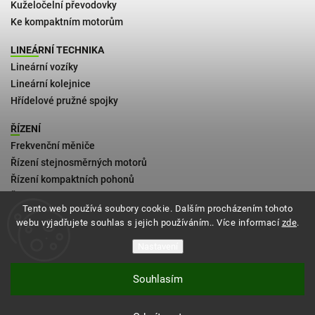
Kuželočelní převodovky
Ke kompaktním motorům
LINEÁRNÍ TECHNIKA
Lineární vozíky
Lineární kolejnice
Hřídelové pružné spojky
ŘÍZENÍ
Frekvenční měniče
Řízení stejnosměrných motorů
Řízení kompaktních pohonů
Řízení 2fázových krokových motorů
Tento web používá soubory cookie. Dalším procházením tohoto
webu vyjadřujete souhlas s jejich používáním.. Více informací
zde
.
Kontakt
Obchodní podmínky
Nastavení
Zásady vrácení zboží
Souhlasím
Podmínky doručení