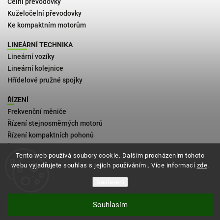
Čelní převodovky
Kuželočelní převodovky
Ke kompaktním motorům
LINEÁRNÍ TECHNIKA
Lineární vozíky
Lineární kolejnice
Hřídelové pružné spojky
ŘÍZENÍ
Frekvenční měniče
Řízení stejnosměrných motorů
Řízení kompaktních pohonů
Řízení 2fázových krokových motorů
Tento web používá soubory cookie. Dalším procházením tohoto
webu vyjadřujete souhlas s jejich používáním.. Více informací
zde
.
Kontakt
Obchodní podmínky
Nastavení
Zásady vrácení zboží
Souhlasím
Podmínky doručení