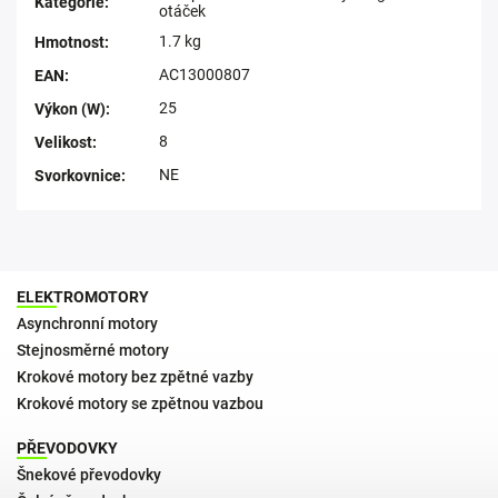
Kategorie
:
otáček
1.7 kg
Hmotnost
:
AC13000807
EAN
:
25
Výkon (W)
:
8
Velikost
:
NE
Svorkovnice
:
ELEKTROMOTORY
Asynchronní motory
Stejnosměrné motory
Krokové motory bez zpětné vazby
Krokové motory se zpětnou vazbou
PŘEVODOVKY
Šnekové převodovky