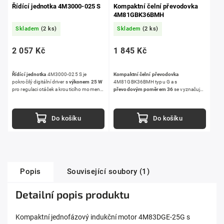
Řídící jednotka 4M3000-025 S
Kompaktní čelní převodovka
4M81GBK36BMH
Skladem
(2 ks)
Skladem
(2 ks)
2 057 Kč
1 845 Kč
Řídící jednotka
4M3000-025 S je
Kompaktní čelní převodovka
pokročilý digitální driver s
výkonem 25 W
4M81GBK36BMH typu G a s
pro regulaci otáček a krouticího momentu
převodovým poměrem 36
se vyznačuje
pro jednofázové kompaktní motory.
velmi malými rozměry a společně s
Nabízí jednoduché ovládání a široké
kompaktními motory jde o prostorově
možnosti nastavení pro optimální výkon
efektivní řešení pohonu.
Do košíku
Do košíku
motorů v různých aplikacích.
Popis
Související soubory (1)
Detailní popis produktu
Kompaktní jednofázový indukční motor 4M83DGE-25G s