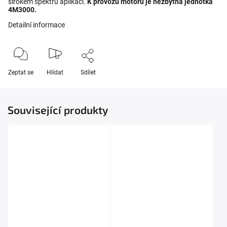
širokém spektru aplikací.
K provozu motoru je nezbytná jednotka
4M3000.
Detailní informace
Zeptat se
Hlídat
Sdílet
Související produkty