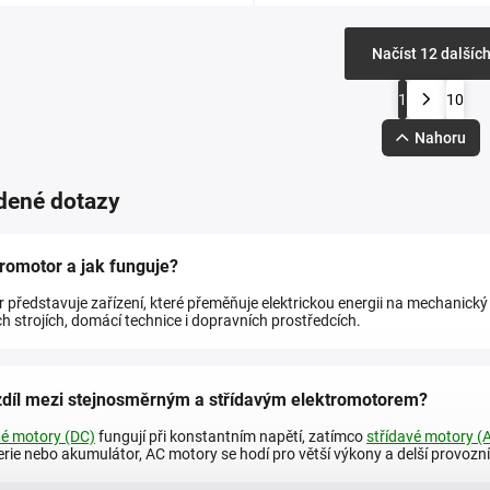
Načíst 12 dalšíc
1
10
Nahoru
dené dotazy
tromotor a jak funguje?
 představuje zařízení, které přeměňuje elektrickou energii na mechanický
 strojích, domácí technice i dopravních prostředcích.
zdíl mezi stejnosměrným a střídavým elektromotorem?
é motory (DC)
fungují při konstantním napětí, zatímco
střídavé motory (
rie nebo akumulátor, AC motory se hodí pro větší výkony a delší provozní