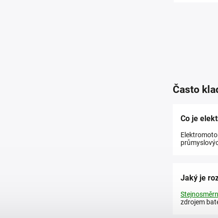
Často kla
Co je elek
Elektromotor
průmyslových
Jaký je ro
Stejnosměrn
zdrojem bate