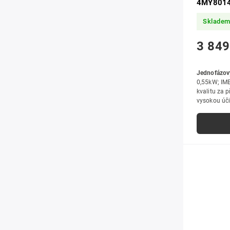
4MY8014
Sklade
3 849
Jednofázov
0,55kW; IMB
kvalitu za 
vysokou úči
zpracováním
i hobby použ