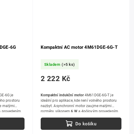
1DGE-6G
Kompaktní AC motor 4M61DGE-6G-T
Skladem
(>5 ks)
2 222 Kč
E-6G je
Kompaktní indukční motor
4M61DGE-6G-T je
ného prostoru
ideální pro aplikace, kde není volného prostoru
me malými
nazbyt. Asynchronní motor zaujme malými
 provedením.
rozměry, výkonem
6 W
a 4pólovým provedením.
Do košíku