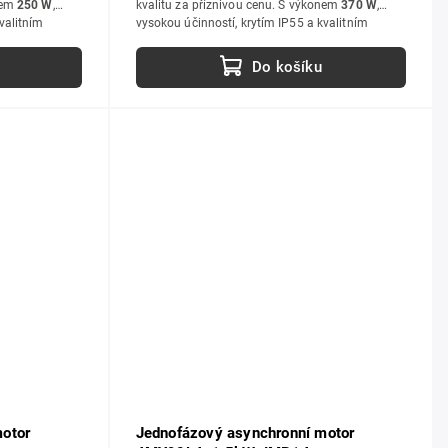
nem
250 W
,
kvalitu za příznivou cenu. S výkonem
370 W
,
valitním
vysokou účinností, krytím IP55 a kvalitním
pro průmyslové
zpracováním jsou ideální volbou pro průmyslové
i hobby použití.
Do košíku
otor
Jednofázový asynchronní motor