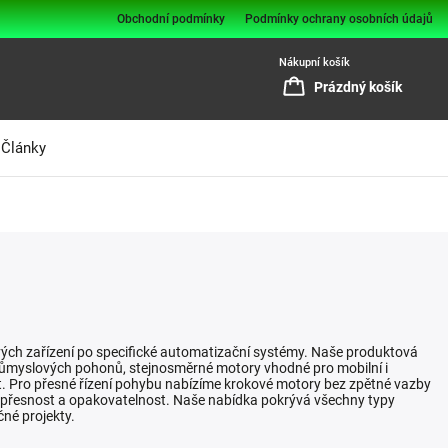
Obchodní podmínky
Podmínky ochrany osobních údajů
Nákupní košík
Prázdný košík
Články
ových zařízení po specifické automatizační systémy. Naše produktová
průmyslových pohonů, stejnosměrné motory vhodné pro mobilní i
ost. Pro přesné řízení pohybu nabízíme krokové motory bez zpětné vazby
ká přesnost a opakovatelnost. Naše nabídka pokrývá všechny typy
né projekty.