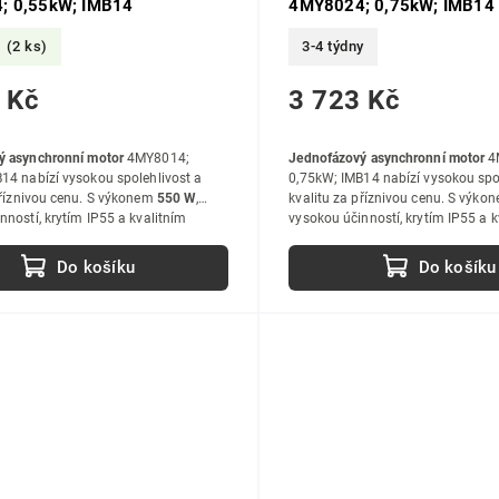
; 0,55kW; IMB14
4MY8024; 0,75kW; IMB14
m
(2 ks)
3-4 týdny
 Kč
3 723 Kč
ý asynchronní motor
4MY8014;
Jednofázový asynchronní motor
4
14 nabízí vysokou spolehlivost a
0,75kW; IMB14 nabízí vysokou spo
příznivou cenu. S výkonem
550 W
,
kvalitu za příznivou cenu. S výko
nností, krytím IP55 a kvalitním
vysokou účinností, krytím IP55 a k
 jsou ideální volbou pro průmyslové
zpracováním jsou ideální volbou 
ití.
i hobby použití.
Do košíku
Do košíku