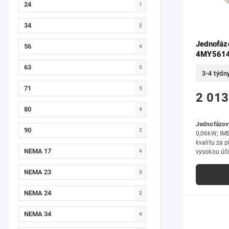
24
1
34
2
Jednofáz
56
4
4MY5614
63
5
3-4 týdn
71
5
2 013
80
4
Jednofázov
90
2
0,06kW; IMB
kvalitu za 
NEMA 17
4
vysokou úči
zpracováním
i hobby použ
NEMA 23
3
NEMA 24
2
NEMA 34
4