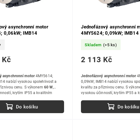
ový asynchronní motor
Jednofázový asynchronní m
; 0,06kW; IMB14
4MY5624; 0,09kW; IMB14
y
Skladem
(>5 ks)
 Kč
2 113 Kč
ý asynchronní motor
4MY5614;
Jednofázový asynchronní motor
4
14 nabízí vysokou spolehlivost a
0,09kW; IMB14 nabízí vysokou spo
příznivou cenu. S výkonem
60 W
,
kvalitu za příznivou cenu. S výko
nností, krytím IP55 a kvalitním
vysokou účinností, krytím IP55 a k
 jsou ideální volbou pro průmyslové
zpracováním jsou ideální volbou 
ití.
i hobby použití.
Do košíku
Do košíku