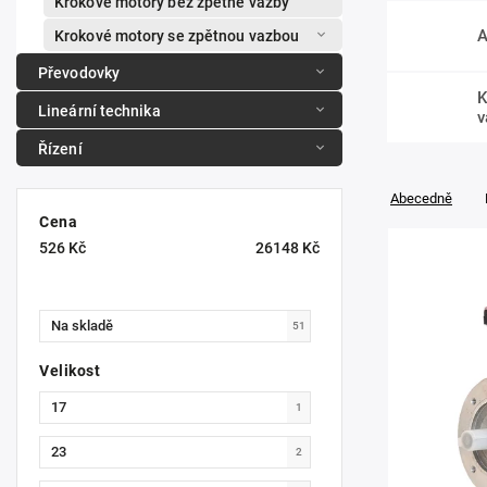
Krokové motory bez zpětné vazby
A
Krokové motory se zpětnou vazbou
Převodovky
K
Lineární technika
v
Řízení
Abecedně
Cena
526
Kč
26148
Kč
Na skladě
51
Velikost
17
1
23
2