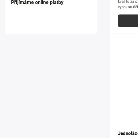
kvalitu za 
Přijímáme online platby
vysokou úči
zpracováním
i hobby použ
Jednofáz