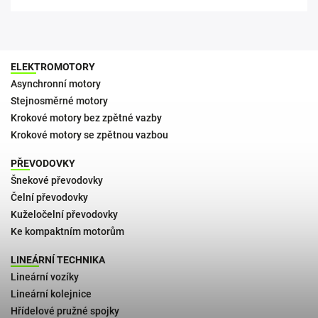
ELEKTROMOTORY
Asynchronní motory
Stejnosměrné motory
Krokové motory bez zpětné vazby
Krokové motory se zpětnou vazbou
PŘEVODOVKY
Šnekové převodovky
Čelní převodovky
Kuželočelní převodovky
Ke kompaktním motorům
LINEÁRNÍ TECHNIKA
Lineární vozíky
Lineární kolejnice
Hřídelové pružné spojky