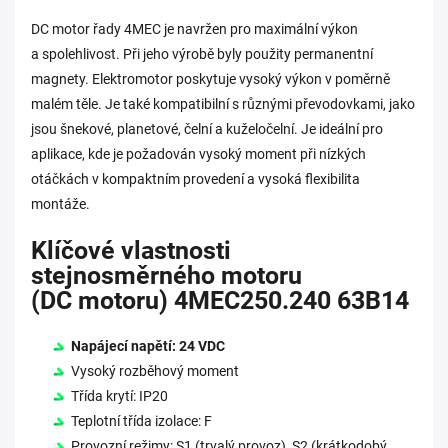
DC motor řady 4MEC je navržen pro maximální výkon
a spolehlivost. Při jeho výrobě byly použity permanentní
magnety. Elektromotor poskytuje vysoký výkon v poměrně
malém těle. Je také kompatibilní s různými převodovkami, jako
jsou šnekové, planetové, čelní a kuželočelní. Je ideální pro
aplikace, kde je požadován vysoký moment při nízkých
otáčkách v kompaktním provedení a vysoká flexibilita
montáže.
Klíčové vlastnosti
stejnosměrného motoru
(DC motoru) 4MEC250.240 63B14
Napájecí napětí: 24 VDC
Vysoký rozběhový moment
Třída krytí: IP20
Teplotní třída izolace: F
Provozní režimy: S1 (trvalý provoz), S2 (krátkodobý