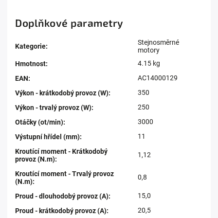
Doplňkové parametry
Stejnosměrné
Kategorie
:
motory
4.15 kg
Hmotnost
:
AC14000129
EAN
:
350
Výkon - krátkodobý provoz (W)
:
250
Výkon - trvalý provoz (W)
:
3000
Otáčky (ot/min)
:
11
Výstupní hřídel (mm)
:
Kroutící moment - Krátkodobý
1,12
provoz (N.m)
:
Kroutící moment - Trvalý provoz
0,8
(N.m)
:
15,0
Proud - dlouhodobý provoz (A)
:
20,5
Proud - krátkodobý provoz (A)
: