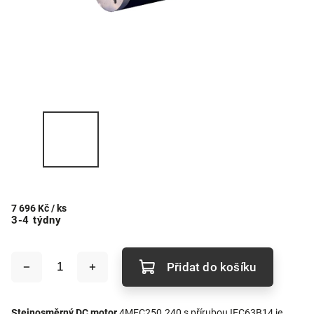
7 696 Kč
/ ks
3-4 týdny
Přidat do košíku
Stejnosměrný DC motor
4MEC250.240 s přírubou IEC63B14 je