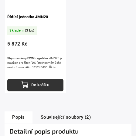
Řídící jednotka 4MN20
Skladem
(3 ks)
5 872 Kč
Stejnosměrný PWM regulátor
4MN20 je
navržen pro řízení DC (stejnosměrných)
motorů s napětím 12/24 VDC. Řídicí
jednotka umožňuje obousměrné
ovládání chodu motoru s trvalým
proudem až 20 A, špičkovým proudem
Do košíku
až 60 A. 4MN20 je driver vhodný pro
širokou škálu aplikací díky možnosti
nastavení rozběhových a doběhových
ramp, což zajišťuje plynulý rozjezd a
zastavení motoru.
Popis
Související soubory (2)
Detailní popis produktu