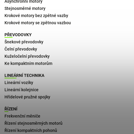
Asynchronní motory
Stejnosměrné motory
Krokové motory bez zpětné vazby
Krokové motory se zpětnou vazbou
PŘEVODOVKY
Šnekové převodovky
Čelní převodovky
Kuželočelní převodovky
Ke kompaktním motorům
LINEÁRNÍ TECHNIKA
Lineární vozíky
Lineární kolejnice
Hřídelové pružné spojky
ŘÍZENÍ
Frekvenční měniče
Řízení stejnosměrných motorů
Řízení kompaktních pohonů