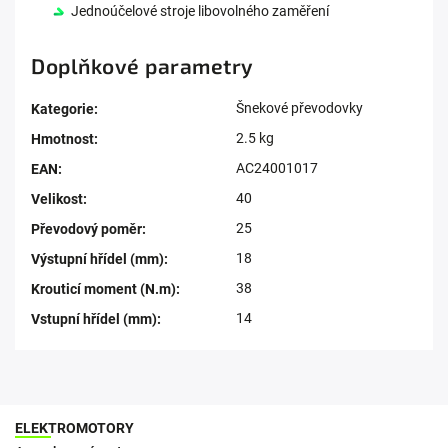
Jednoúčelové stroje libovolného zaměření
Doplňkové parametry
Šnekové převodovky
Kategorie
:
2.5 kg
Hmotnost
:
AC24001017
EAN
:
40
Velikost
:
25
Převodový poměr
:
18
Výstupní hřídel (mm)
:
38
Krouticí moment (N.m)
:
14
Vstupní hřídel (mm)
:
ELEKTROMOTORY