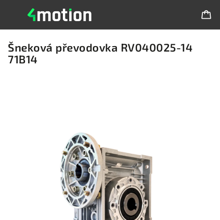
Šneková převodovka RV040025-14
71B14