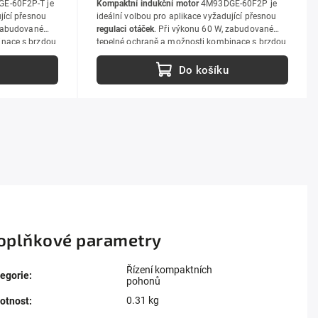
E-60F2P-T je
Kompaktní indukční motor
4M93DGE-60F2P je
jící přesnou
ideální volbou pro aplikace vyžadující přesnou
 zabudované
regulaci otáček
. Při výkonu 60 W, zabudované
inace s brzdou
tepelné ochraně a možnosti kombinace s brzdou
nchronní
nebo spojkou umožňuje tento asynchronní
pektru
elektromotor nasazení v širokém spektru
Do košíku
ytná jednotka
aplikací.
K provozu motoru je nezbytná jednotka
4M3000.
oplňkové parametry
Řízení kompaktních
egorie
:
pohonů
0.31 kg
otnost
: