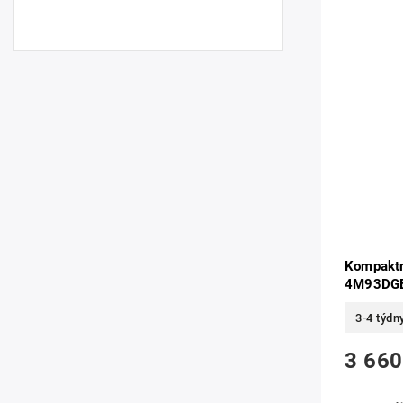
Kompaktn
4M93DG
3-4 týdn
3 660