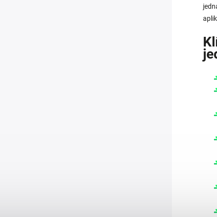
jedn
apli
Kl
je