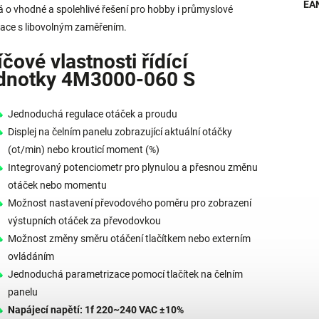
EA
á o vhodné a spolehlivé řešení pro hobby i průmyslové
kace s libovolným zaměřením.
íčové vlastnosti řídící
dnotky 4M3000-060 S
Jednoduchá regulace otáček a proudu
Displej na čelním panelu zobrazující aktuální otáčky
(ot/min) nebo krouticí moment (%)
Integrovaný potenciometr pro plynulou a přesnou změnu
otáček nebo momentu
Možnost nastavení převodového poměru pro zobrazení
výstupních otáček za převodovkou
Možnost změny směru otáčení tlačítkem nebo externím
ovládáním
Jednoduchá parametrizace pomocí tlačítek na čelním
panelu
Napájecí napětí: 1f 220~240 VAC ±10%