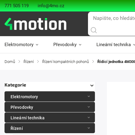
771 505 119
info@4mo.cz
Elektromotory
Převodovky
Lineární technika
Domů
/
Řízení
/
Řízení kompaktních pohonů
/
Řídící jednotka 4M30
Kategorie
Elektromotory
Převodovky
Lineární technika
Řízení