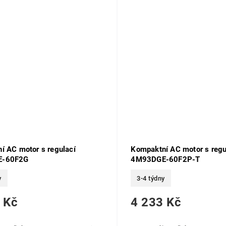
í AC motor s regulací
Kompaktní AC motor s regu
E-60F2G
4M93DGE-60F2P-T
y
3-4 týdny
 Kč
4 233 Kč