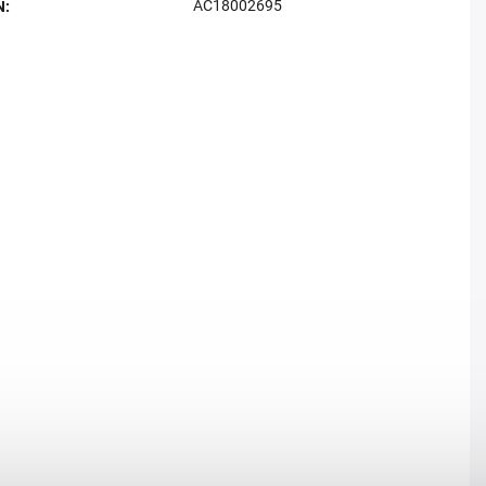
AC18002695
N
: