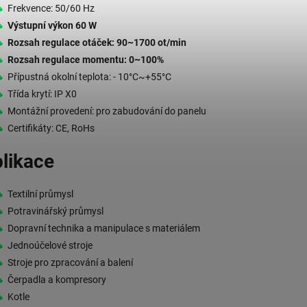
Frekvence: 50/60 Hz
Výstupní výkon 60 W
Rozsah regulace otáček: 90~1700 ot/min
Rozsah regulace momentu: 0~100%
Přípustná okolní teplota: - 10°C~+55°C
Třída krytí: IP X0
Montážní provedení: pro zabudování do panelu
Certifikáty: CE, RoHs
likace
Textilní průmysl
Potravinářský průmysl
Dopravní technika a manipulace s materiálem
Jednoúčelové stroje
Stroje pro zpracování a balení
Čerpadla a kompresory
Kotle