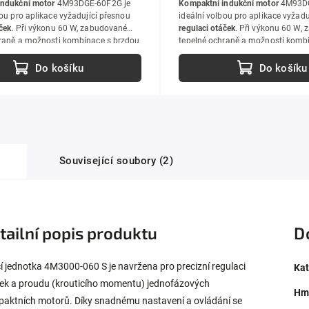
indukční motor
4M93DGE-60F2G je
Kompaktní indukční motor
4M93DG
bou pro aplikace vyžadující přesnou
ideální volbou pro aplikace vyžadu
áček
. Při výkonu 60 W, zabudované
regulaci otáček
. Při výkonu 60 W,
hraně a možnosti kombinace s brzdou
tepelné ochraně a možnosti komb
ou umožňuje tento asynchronní
nebo spojkou umožňuje tento asy
r nasazení v širokém spektru
elektromotor nasazení v širokém s
Do košíku
Do košíku
provozu motoru je nezbytná jednotka
aplikací.
K provozu motoru je nezb
4M3000.
Související soubory (2)
tailní popis produktu
D
cí jednotka 4M3000-060 S je navržena pro precizní regulaci
Kat
ek a proudu (krouticího momentu) jednofázových
Hm
aktních motorů. Díky snadnému nastavení a ovládání se