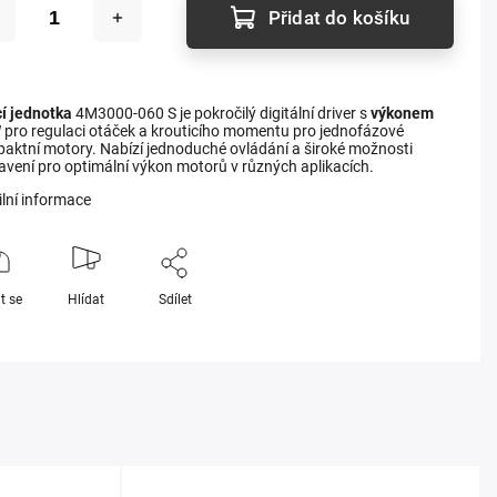
Přidat do košíku
cí jednotka
4M3000-060 S je pokročilý digitální driver s
výkonem
W
pro regulaci otáček a krouticího momentu pro jednofázové
aktní motory. Nabízí jednoduché ovládání a široké možnosti
avení pro optimální výkon motorů v různých aplikacích.
ilní informace
t se
Hlídat
Sdílet