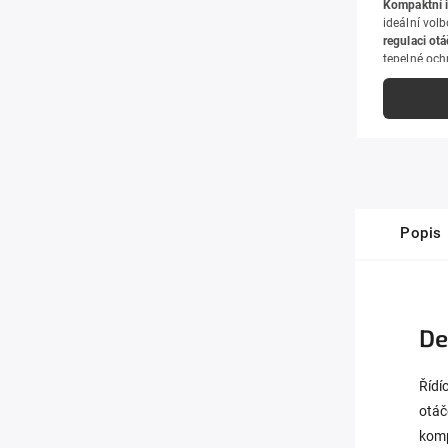
Kompaktní 
ideální vol
regulaci ot
tepelné oc
nebo spojk
elektromoto
aplikací.
K 
4M3000.
Popis
De
Řídí
otáč
komp