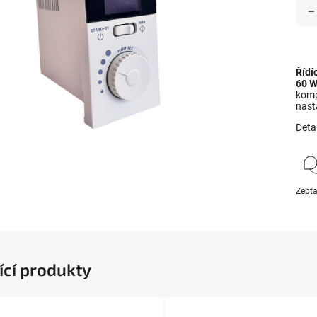
Řídí
60 
komp
nast
Deta
Zepta
ící produkty