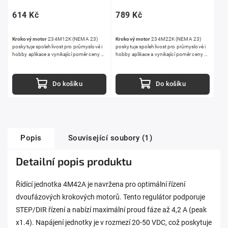
614 Kč
789 Kč
Krokový motor
234M12K (NEMA 23)
Krokový motor
234M22K (NEMA 23)
poskytuje spolehlivost pro průmyslové i
poskytuje spolehlivost pro průmyslové i
hobby aplikace a vynikající poměr ceny a
hobby aplikace a vynikající poměr ceny a
výkonu. Díky použití prémiových
výkonu. Díky použití prémiových
materiálů a přísné kontrole kvality je tento
materiálů a přísné kontrole kvality je tento
krokový motor ideální volbou pro
krokový motor ideální volbou pro
Do košíku
Do košíku
aplikace, kde je klíčová spolehlivost a
aplikace, kde je klíčová spolehlivost a
dlouhá životnost.
dlouhá životnost.
Popis
Související soubory (1)
Detailní popis produktu
Řídící jednotka 4M42A je navržena pro optimální řízení
dvoufázových krokových motorů. Tento regulátor podporuje
STEP/DIR řízení a nabízí maximální proud fáze až 4,2 A (peak
x1.4). Napájení jednotky je v rozmezí 20-50 VDC, což poskytuje