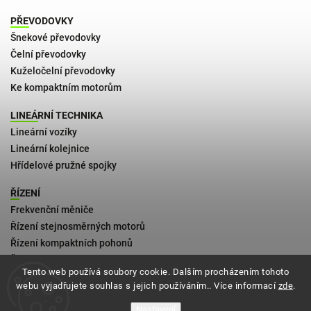
PŘEVODOVKY
Šnekové převodovky
Čelní převodovky
Kuželočelní převodovky
Ke kompaktním motorům
LINEÁRNÍ TECHNIKA
Lineární vozíky
Lineární kolejnice
Hřídelové pružné spojky
ŘÍZENÍ
Frekvenční měniče
Řízení stejnosměrných motorů
Řízení kompaktních pohonů
Řízení 2fázových krokových motorů
Tento web používá soubory cookie. Dalším procházením tohoto
webu vyjadřujete souhlas s jejich používáním.. Více informací
zde
.
Kontakt
Obchodní podmínky
Nastavení