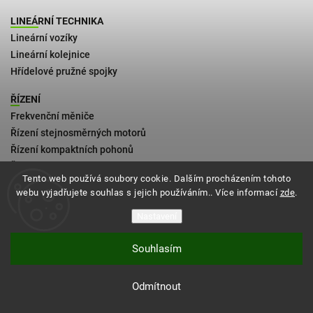
LINEÁRNÍ TECHNIKA
Lineární vozíky
Lineární kolejnice
Hřídelové pružné spojky
ŘÍZENÍ
Frekvenční měniče
Řízení stejnosměrných motorů
Řízení kompaktních pohonů
Řízení 2fázových krokových motorů
Tento web používá soubory cookie. Dalším procházením tohoto
webu vyjadřujete souhlas s jejich používáním.. Více informací
zde
.
Kontakt
Obchodní podmínky
Nastavení
Zásady vrácení zboží
Souhlasím
Podmínky doručení
Odmítnout
Vytvořil Shoptet
Copyright 2026
4motion
. Všechna práva
vyhrazena.
Vytvořil
Shoptet
| Design
Shoptak.cz