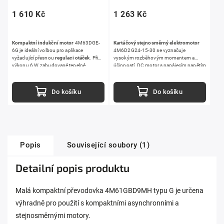
1 610 Kč
1 263 Kč
Kompaktní indukční motor
4M63DGE-
Kartáčový stejnosměrný elektromotor
6G je ideální volbou pro aplikace
4M6D2G24-15-30 se vyznačuje
vyžadující přesnou
regulaci otáček
. Při
vysokým rozběhovým momentem a
výkonu 6 W, zabudované tepelné
účinností. DC motor s napájecím napětím
ochraně a možnosti kombinace s brzdou
24 V
je ideální pro širokou škálu
nebo spojkou umožňuje tento
průmyslových i hobby aplikací.
asynchronní elektromotor nasazení v
Do košíku
Do košíku
širokém spektru aplikací.
K provozu
motoru je nezbytná jednotka 4M3000.
Popis
Související soubory (1)
Detailní popis produktu
Malá kompaktní převodovka 4M61GBD9MH typu G je určena
výhradně pro použití s kompaktními asynchronními a
stejnosměrnými motory.