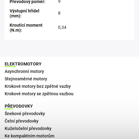
9
Převodový poměr
:
Výstupní hřídel
8
(mm)
:
Krouticí moment
0,34
(N.m)
:
ELEKTROMOTORY
Asynchronní motory
Stejnosměrné motory
Krokové motory bez zpětné vazby
Krokové motory se zpětnou vazbou
PŘEVODOVKY
Šnekové převodovky
Čelní převodovky
Kuželočelní převodovky
Ke kompaktním motorům