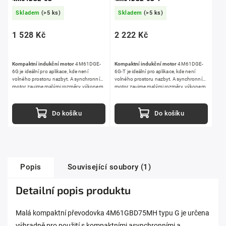
Skladem
(>5 ks)
Skladem
(>5 ks)
1 528 Kč
2 222 Kč
Kompaktní indukční motor
4M61DGE-
Kompaktní indukční motor
4M61DGE-
6G je ideální pro aplikace, kde není
6G-T je ideální pro aplikace, kde není
volného prostoru nazbyt. Asynchronní
volného prostoru nazbyt. Asynchronní
motor zaujme malými rozměry, výkonem
motor zaujme malými rozměry, výkonem
6 W
a 4pólovým provedením.
6 W
a 4pólovým provedením.
Do košíku
Do košíku
Popis
Související soubory (1)
Detailní popis produktu
Malá kompaktní převodovka 4M61GBD75MH typu G je určena
výhradně pro použití s kompaktními asynchronními a