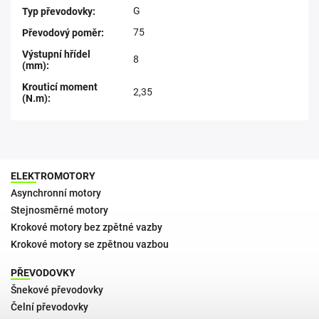
G
Typ převodovky
:
75
Převodový poměr
:
Výstupní hřídel
8
(mm)
:
Krouticí moment
2,35
(N.m)
:
ELEKTROMOTORY
Asynchronní motory
Stejnosměrné motory
Krokové motory bez zpětné vazby
Krokové motory se zpětnou vazbou
PŘEVODOVKY
Šnekové převodovky
Čelní převodovky