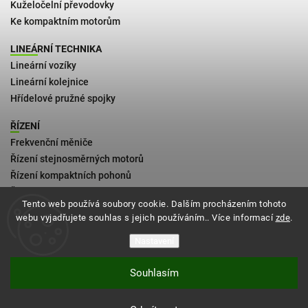
Kuželočelní převodovky
Ke kompaktním motorům
LINEÁRNÍ TECHNIKA
Lineární vozíky
Lineární kolejnice
Hřídelové pružné spojky
ŘÍZENÍ
Frekvenční měniče
Řízení stejnosměrných motorů
Řízení kompaktních pohonů
Řízení 2fázových krokových motorů
Tento web používá soubory cookie. Dalším procházením tohoto
webu vyjadřujete souhlas s jejich používáním.. Více informací
zde
.
Kontakt
Obchodní podmínky
Nastavení
Zásady vrácení zboží
Souhlasím
Podmínky doručení