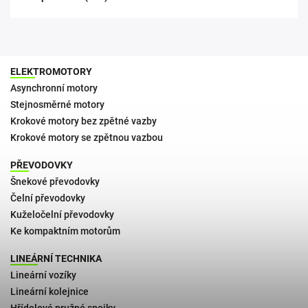
ELEKTROMOTORY
Asynchronní motory
Stejnosměrné motory
Krokové motory bez zpětné vazby
Krokové motory se zpětnou vazbou
PŘEVODOVKY
Šnekové převodovky
Čelní převodovky
Kuželočelní převodovky
Ke kompaktním motorům
LINEÁRNÍ TECHNIKA
Lineární vozíky
Lineární kolejnice
Hřídelové pružné spojky