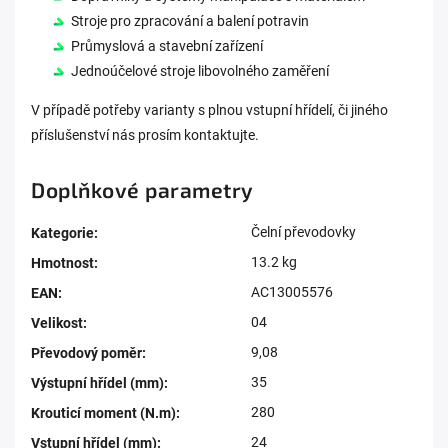
Stroje pro zpracování a balení potravin
Průmyslová a stavební zařízení
Jednoúčelové stroje libovolného zaměření
V případě potřeby varianty s plnou vstupní hřídelí, či jiného
příslušenství nás prosím kontaktujte.
Doplňkové parametry
Čelní převodovky
Kategorie
:
13.2 kg
Hmotnost
:
AC13005576
EAN
:
04
Velikost
:
9,08
Převodový poměr
:
35
Výstupní hřídel (mm)
:
280
Krouticí moment (N.m)
:
24
Vstupní hřídel (mm)
: