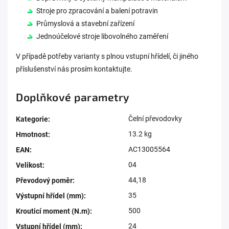
Stroje pro zpracování a balení potravin
Průmyslová a stavební zařízení
Jednoúčelové stroje libovolného zaměření
V případě potřeby varianty s plnou vstupní hřídelí, či jiného
příslušenství nás prosím kontaktujte.
Doplňkové parametry
Čelní převodovky
Kategorie
:
13.2 kg
Hmotnost
:
AC13005564
EAN
:
04
Velikost
:
44,18
Převodový poměr
:
35
Výstupní hřídel (mm)
:
500
Krouticí moment (N.m)
:
24
Vstupní hřídel (mm)
: