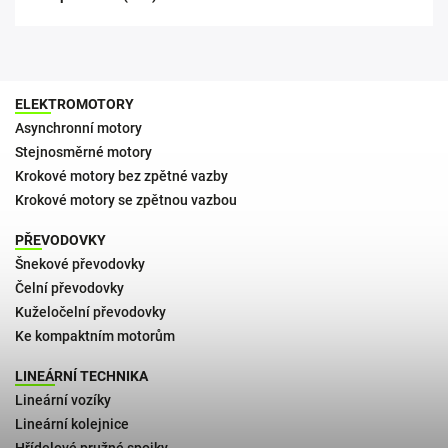
ELEKTROMOTORY
Asynchronní motory
Stejnosměrné motory
Krokové motory bez zpětné vazby
Krokové motory se zpětnou vazbou
PŘEVODOVKY
Šnekové převodovky
Čelní převodovky
Kuželočelní převodovky
Ke kompaktním motorům
LINEÁRNÍ TECHNIKA
Lineární vozíky
Lineární kolejnice
Hřídelové pružné spojky