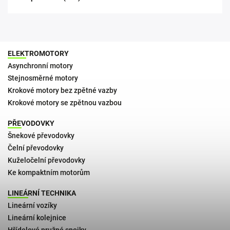
ELEKTROMOTORY
Asynchronní motory
Stejnosměrné motory
Krokové motory bez zpětné vazby
Krokové motory se zpětnou vazbou
PŘEVODOVKY
Šnekové převodovky
Čelní převodovky
Kuželočelní převodovky
Ke kompaktním motorům
LINEÁRNÍ TECHNIKA
Lineární vozíky
Lineární kolejnice
Hřídelové pružné spojky