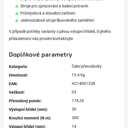
Stroje pro zpracování a balení potravin
Průmyslová a stavební zařízení
Jednoúčelové stroje libovolného zaměření
V případě potřeby varianty s plnou vstupní hřídelí, či jiného
příslušenství nás prosím kontaktujte.
Doplňkové parametry
Čelní převodovky
Kategorie
:
13.6 kg
Hmotnost
:
AC14001238
EAN
:
03
Velikost
:
174,26
Převodový poměr
:
30
Výstupní hřídel (mm)
:
300
Krouticí moment (N.m)
:
14
Vstupní hřídel (mm)
: