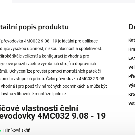
tailní popis produktu
D
Kat
í převodovka 4MC032 9.08 - 19 je ideální pro aplikace
dující vysokou účinnost, nízkou hlučnost a spolehlivost.
Hm
 široké škále velikostí a konfigurací je vhodná pro
EA
yslové použití včetně výrobních strojů a dopravních
Vel
émů. Uchycení lze provést pomocí montážních patek či
Př
upních/vstupních přírub. Čelní převodovka 4MC032 9.08 -
Výs
e vhodná i pro použití v náročných podmínkách a může být
alována v libovolné montážní poloze.
Kro
Vst
íčové vlastnosti čelní
evodovky 4MC032 9.08 - 19
Hliníková skříň