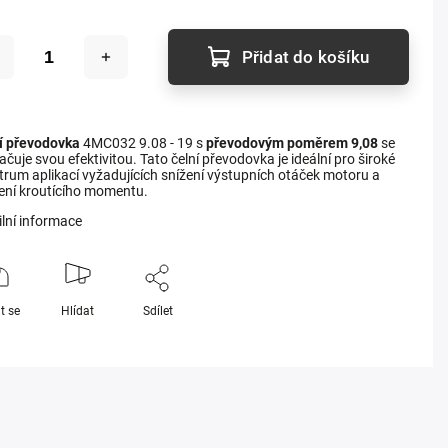
Přidat do košíku
í převodovka
4MC032 9.08 - 19 s
převodovým poměrem 9,08
se
čuje svou efektivitou. Tato čelní převodovka je ideální pro široké
trum aplikací vyžadujících snížení výstupních otáček motoru a
ení kroutícího momentu.
ilní informace
t se
Hlídat
Sdílet