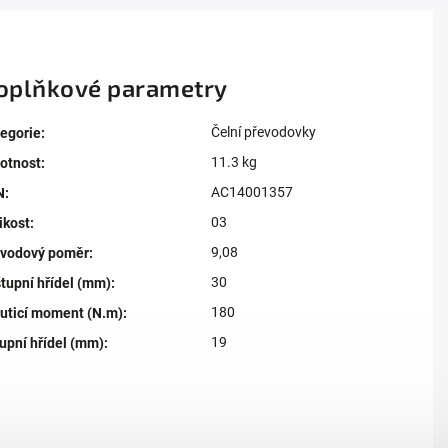
oplňkové parametry
Čelní převodovky
egorie
:
11.3 kg
otnost
:
AC14001357
N
:
03
ikost
:
9,08
evodový poměr
:
30
tupní hřídel (mm)
:
180
uticí moment (N.m)
:
19
upní hřídel (mm)
: