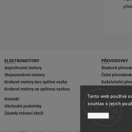
přís
ELEKTROMOTORY
PŘEVODOVKY
Asynchronní motory
Šnekové převod
Stejnosměrné motory
Čelní převodovk
Krokové motory bez zpětné vazby
Kuželočelní pře
Krokové motory se zpětnou vazbou
Ke kompaktním
Tento web používá s
Kontakt
Podmínky doruč
souhlas s jejich pou
Obchodní podmínky
Zásady vrácení zboží
Nastavení