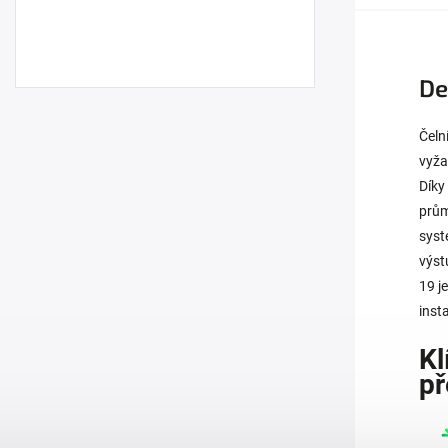
De
Čeln
vyža
Díky
prům
syst
výst
19 j
inst
Kl
př