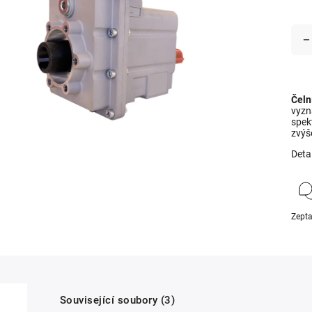
Čeln
vyzna
spek
zvýš
Deta
Zepta
Související soubory (3)