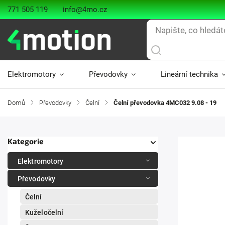
771 505 119
info@4mo.cz
Elektromotory
Převodovky
Lineární technika
Domů
/
Převodovky
/
Čelní
/
Čelní převodovka 4MC032 9.08 - 19
Kategorie
Elektromotory
Převodovky
Čelní
Kuželočelní