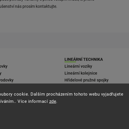
lušenství nás prosím kontaktujte.
LINEÁRNÍ TECHNIKA
ovky
Lineární vozíky
y
Lineární kolejnice
vodovky
Hřídelové pružné spojky
 motorům
oubory cookie. Dalším procházením tohoto webu vyjadřujete
ení
žíváním.. Více informací
zde
.