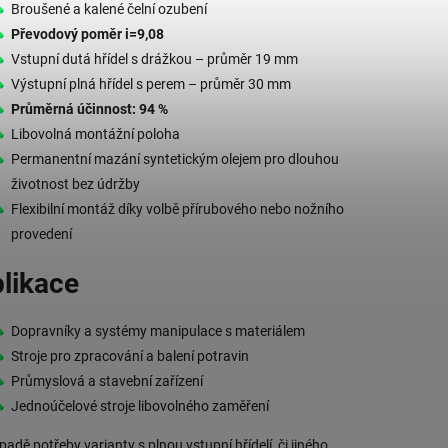
Broušené a kalené čelní ozubení
Převodový poměr i=9,08
Vstupní dutá hřídel s drážkou – průměr 19 mm
Výstupní plná hřídel s perem – průměr 30 mm
Průměrná účinnost: 94 %
Libovolná montážní poloha
Permanentní mazání syntetickým olejem pro dlouhou
životnost bez údržby
Flexibilní montáž díky volbě přírubového nebo nožního
provedení
likace
Dopravníky a systémy manipulace s materiálem
Stroje pro zpracování a balení potravin
Průmyslová a stavební zařízení
Jednoúčelové stroje libovolného zaměření
ípadě potřeby varianty s plnou vstupní hřídelí, či jiného