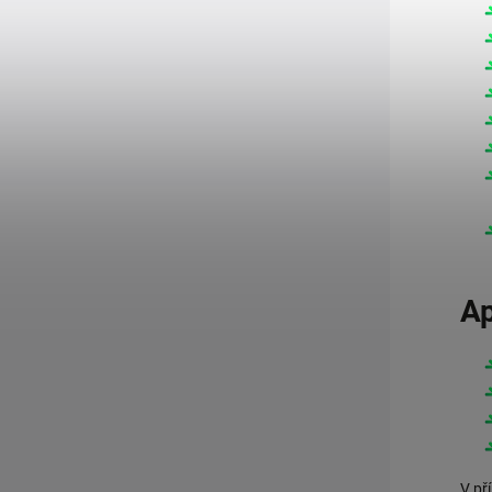
Ap
V př