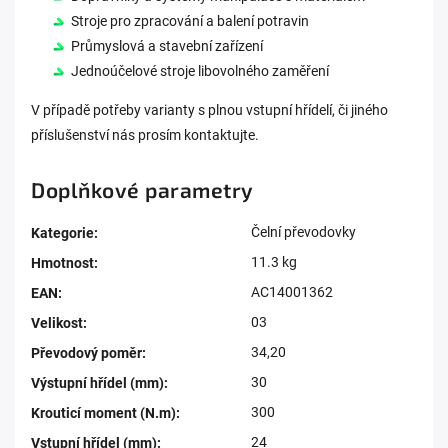
Stroje pro zpracování a balení potravin
Průmyslová a stavební zařízení
Jednoúčelové stroje libovolného zaměření
V případě potřeby varianty s plnou vstupní hřídelí, či jiného
příslušenství nás prosím kontaktujte.
Doplňkové parametry
Čelní převodovky
Kategorie
:
11.3 kg
Hmotnost
:
AC14001362
EAN
:
03
Velikost
:
34,20
Převodový poměr
:
30
Výstupní hřídel (mm)
:
300
Krouticí moment (N.m)
:
24
Vstupní hřídel (mm)
: