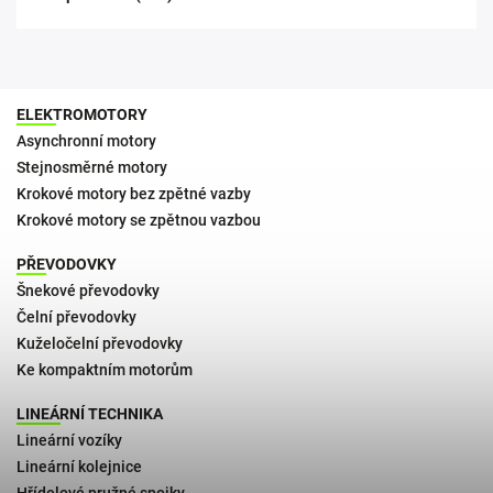
ELEKTROMOTORY
Asynchronní motory
Stejnosměrné motory
Krokové motory bez zpětné vazby
Krokové motory se zpětnou vazbou
PŘEVODOVKY
Šnekové převodovky
Čelní převodovky
Kuželočelní převodovky
Ke kompaktním motorům
LINEÁRNÍ TECHNIKA
Lineární vozíky
Lineární kolejnice
Hřídelové pružné spojky