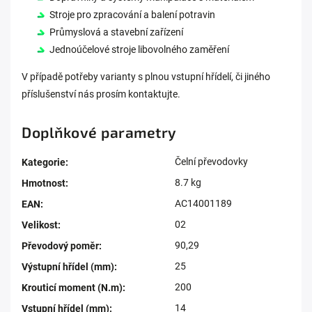
Stroje pro zpracování a balení potravin
Průmyslová a stavební zařízení
Jednoúčelové stroje libovolného zaměření
V případě potřeby varianty s plnou vstupní hřídelí, či jiného
příslušenství nás prosím kontaktujte.
Doplňkové parametry
Čelní převodovky
Kategorie
:
8.7 kg
Hmotnost
:
AC14001189
EAN
:
02
Velikost
:
90,29
Převodový poměr
:
25
Výstupní hřídel (mm)
:
200
Krouticí moment (N.m)
:
14
Vstupní hřídel (mm)
: