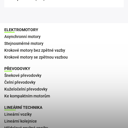
ELEKTROMOTORY
Asynchronní motory
Stejnosměrné motory
Krokové motory bez zpětné vazby
Krokové motory se zpětnou vazbou
PŘEVODOVKY
Šnekové převodovky
Čelní převodovky
Kuželočelní převodovky
Ke kompaktním motorům
LINEÁRNÍ TECHNIKA
Lineární vozíky
Lineární kolejnice
Hřídelové pružné spojky