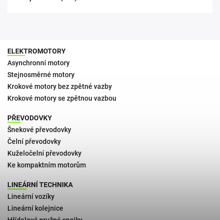
ELEKTROMOTORY
Asynchronní motory
Stejnosměrné motory
Krokové motory bez zpětné vazby
Krokové motory se zpětnou vazbou
PŘEVODOVKY
Šnekové převodovky
Čelní převodovky
Kuželočelní převodovky
Ke kompaktním motorům
LINEÁRNÍ TECHNIKA
Lineární vozíky
Lineární kolejnice
Hřídelové pružné spojky