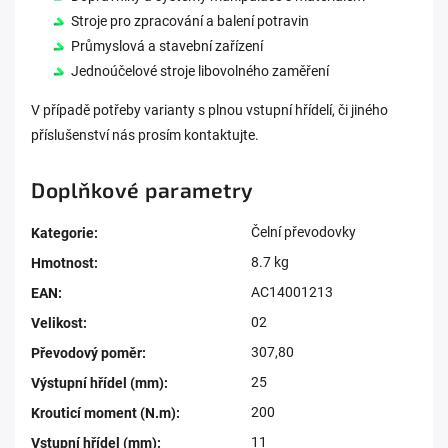
Stroje pro zpracování a balení potravin
Průmyslová a stavební zařízení
Jednoúčelové stroje libovolného zaměření
V případě potřeby varianty s plnou vstupní hřídelí, či jiného
příslušenství nás prosím kontaktujte.
Doplňkové parametry
Čelní převodovky
Kategorie
:
8.7 kg
Hmotnost
:
AC14001213
EAN
:
02
Velikost
:
307,80
Převodový poměr
:
25
Výstupní hřídel (mm)
:
200
Krouticí moment (N.m)
:
11
Vstupní hřídel (mm)
: