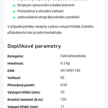
Stroje pro zpracování a balení potravin
Průmyslová a stavební zařízení
Jednoúčelové stroje libovolného zaměření
V případě potřeby varianty s plnou vstupní hřídelí, či jiného
příslušenství nás prosím kontaktujte.
Doplňkové parametry
Čelní převodovky
Kategorie
:
6.2 kg
Hmotnost
:
AC14001160
EAN
:
02
Velikost
:
9,93
Převodový poměr
:
25
Výstupní hřídel (mm)
:
120
Krouticí moment (N.m)
:
11
Vstupní hřídel (mm)
: