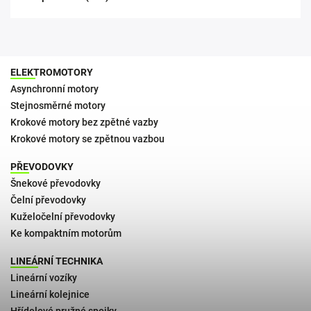
ELEKTROMOTORY
Asynchronní motory
Stejnosměrné motory
Krokové motory bez zpětné vazby
Krokové motory se zpětnou vazbou
PŘEVODOVKY
Šnekové převodovky
Čelní převodovky
Kuželočelní převodovky
Ke kompaktním motorům
LINEÁRNÍ TECHNIKA
Lineární vozíky
Lineární kolejnice
Hřídelové pružné spojky