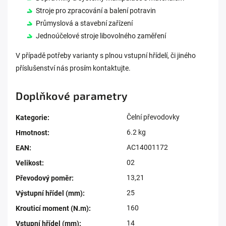
Stroje pro zpracování a balení potravin
Průmyslová a stavební zařízení
Jednoúčelové stroje libovolného zaměření
V případě potřeby varianty s plnou vstupní hřídelí, či jiného
příslušenství nás prosím kontaktujte.
Doplňkové parametry
Čelní převodovky
Kategorie
:
6.2 kg
Hmotnost
:
AC14001172
EAN
:
02
Velikost
:
13,21
Převodový poměr
:
25
Výstupní hřídel (mm)
:
160
Krouticí moment (N.m)
:
14
Vstupní hřídel (mm)
: