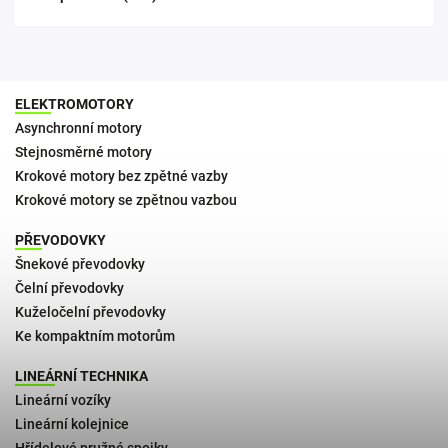
ELEKTROMOTORY
Asynchronní motory
Stejnosměrné motory
Krokové motory bez zpětné vazby
Krokové motory se zpětnou vazbou
PŘEVODOVKY
Šnekové převodovky
Čelní převodovky
Kuželočelní převodovky
Ke kompaktním motorům
LINEÁRNÍ TECHNIKA
Lineární vozíky
Lineární kolejnice
Hřídelové pružné spojky