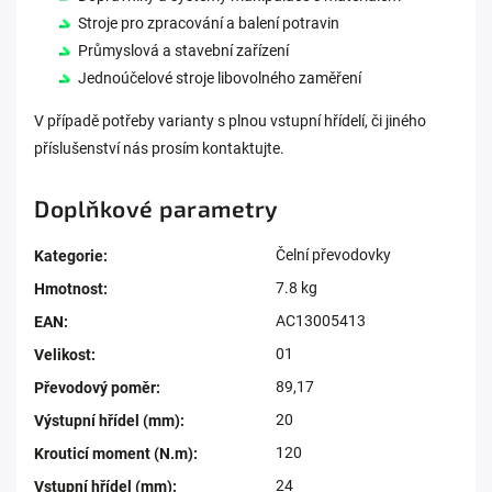
Stroje pro zpracování a balení potravin
Průmyslová a stavební zařízení
Jednoúčelové stroje libovolného zaměření
V případě potřeby varianty s plnou vstupní hřídelí, či jiného
příslušenství nás prosím kontaktujte.
Doplňkové parametry
Čelní převodovky
Kategorie
:
7.8 kg
Hmotnost
:
AC13005413
EAN
:
01
Velikost
:
89,17
Převodový poměr
:
20
Výstupní hřídel (mm)
:
120
Krouticí moment (N.m)
:
24
Vstupní hřídel (mm)
: