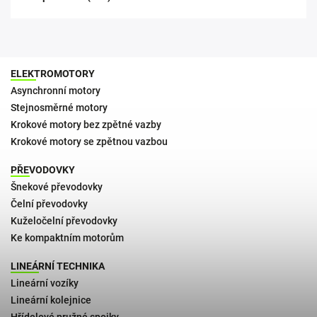
ELEKTROMOTORY
Asynchronní motory
Stejnosměrné motory
Krokové motory bez zpětné vazby
Krokové motory se zpětnou vazbou
PŘEVODOVKY
Šnekové převodovky
Čelní převodovky
Kuželočelní převodovky
Ke kompaktním motorům
LINEÁRNÍ TECHNIKA
Lineární vozíky
Lineární kolejnice
Hřídelové pružné spojky