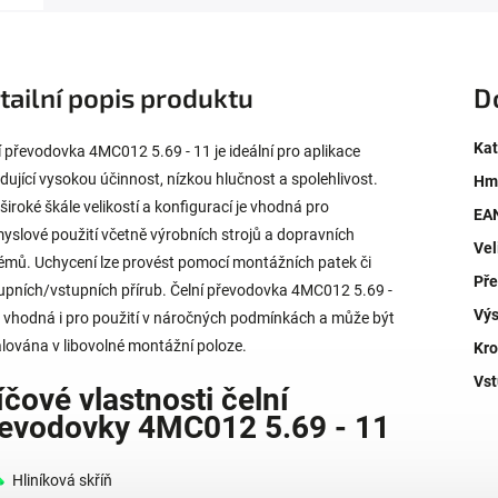
tailní popis produktu
D
Kat
í převodovka 4MC012 5.69 - 11 je ideální pro aplikace
dující vysokou účinnost, nízkou hlučnost a spolehlivost.
Hm
 široké škále velikostí a konfigurací je vhodná pro
EA
yslové použití včetně výrobních strojů a dopravních
Vel
émů. Uchycení lze provést pomocí montážních patek či
Př
upních/vstupních přírub. Čelní převodovka 4MC012 5.69 -
Výs
e vhodná i pro použití v náročných podmínkách a může být
alována v libovolné montážní poloze.
Kro
Vst
íčové vlastnosti čelní
evodovky 4MC012 5.69 - 11
Hliníková skříň