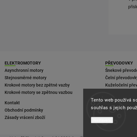
přís
ELEKTROMOTORY
PŘEVODOVKY
Asynchronní motory
Šnekové převod
Stejnosměrné motory
Čelní převodovk
Krokové motory bez zpětné vazby
Kuželočelní pře
Krokové motory se zpětnou vazbou
Ke kompaktním
Tento web používá s
Kontakt
Podmínky doruč
souhlas s jejich pou
Obchodní podmínky
Zásady vrácení zboží
Nastavení