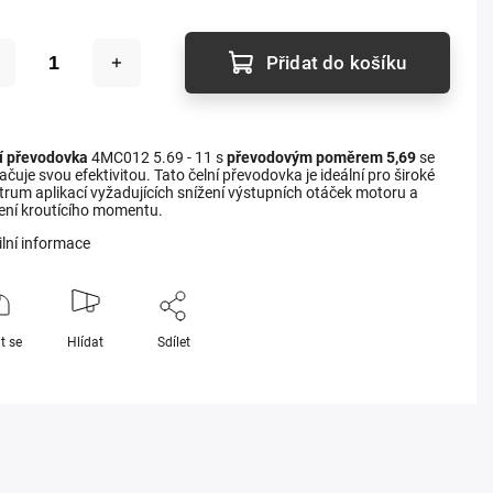
Přidat do košíku
í převodovka
4MC012 5.69 - 11 s
převodovým poměrem 5,69
se
čuje svou efektivitou. Tato čelní převodovka je ideální pro široké
trum aplikací vyžadujících snížení výstupních otáček motoru a
ení kroutícího momentu.
ilní informace
t se
Hlídat
Sdílet