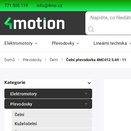
771 505 119
info@4mo.cz
Elektromotory
Převodovky
Lineární technika
Domů
/
Převodovky
/
Čelní
/
Čelní převodovka 4MC012 5.69 - 11
Kategorie
Elektromotory
Převodovky
Čelní
Kuželočelní