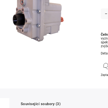
Čeln
vyzna
spek
zvýš
Deta
Zepta
Související soubory (3)