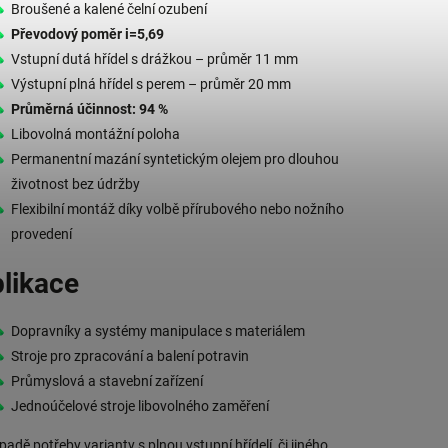
Broušené a kalené čelní ozubení
Převodový poměr i=5,69
Vstupní dutá hřídel s drážkou – průměr 11 mm
Výstupní plná hřídel s perem – průměr 20 mm
Průměrná účinnost: 94 %
Libovolná montážní poloha
Permanentní mazání syntetickým olejem pro dlouhou
životnost bez údržby
Flexibilní montáž díky volbě přírubového nebo nožního
provedení
likace
Dopravníky a systémy manipulace s materiálem
Stroje pro zpracování a balení potravin
Průmyslová a stavební zařízení
Jednoúčelové stroje libovolného zaměření
ípadě potřeby varianty s plnou vstupní hřídelí, či jiného