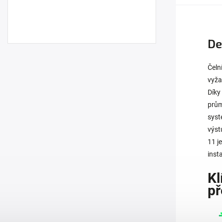
De
Čeln
vyža
Díky
prům
syst
výst
11 j
inst
Kl
př