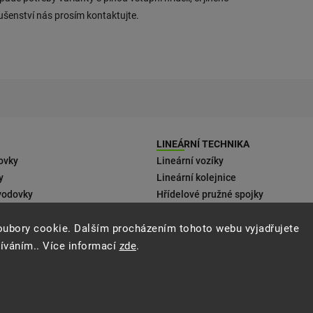
lušenství nás prosím kontaktujte.
LINEÁRNÍ TECHNIKA
ovky
Lineární vozíky
y
Lineární kolejnice
vodovky
Hřídelové pružné spojky
 motorům
oubory cookie. Dalším procházením tohoto webu vyjadřujete
ení
žíváním.. Více informací
zde
.