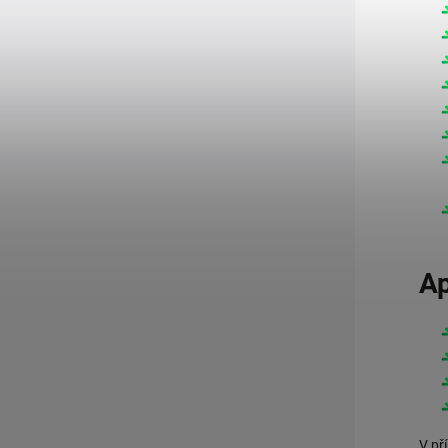
Ap
V př