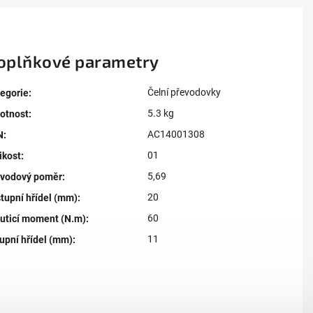
oplňkové parametry
Čelní převodovky
egorie
:
5.3 kg
otnost
:
AC14001308
N
:
01
ikost
:
5,69
evodový poměr
:
20
tupní hřídel (mm)
:
60
uticí moment (N.m)
:
11
upní hřídel (mm)
: