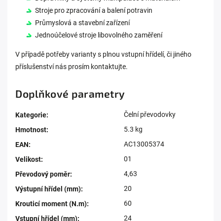
Stroje pro zpracování a balení potravin
Průmyslová a stavební zařízení
Jednoúčelové stroje libovolného zaměření
V případě potřeby varianty s plnou vstupní hřídelí, či jiného
příslušenství nás prosím kontaktujte.
Doplňkové parametry
Čelní převodovky
Kategorie
:
5.3 kg
Hmotnost
:
AC13005374
EAN
:
01
Velikost
:
4,63
Převodový poměr
:
20
Výstupní hřídel (mm)
:
60
Krouticí moment (N.m)
:
24
Vstupní hřídel (mm)
: