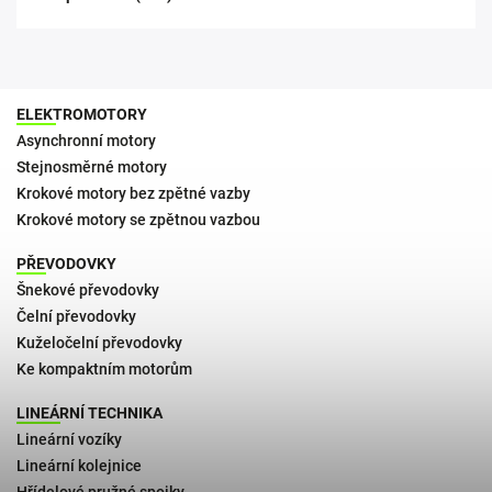
ELEKTROMOTORY
Asynchronní motory
Stejnosměrné motory
Krokové motory bez zpětné vazby
Krokové motory se zpětnou vazbou
PŘEVODOVKY
Šnekové převodovky
Čelní převodovky
Kuželočelní převodovky
Ke kompaktním motorům
LINEÁRNÍ TECHNIKA
Lineární vozíky
Lineární kolejnice
Hřídelové pružné spojky