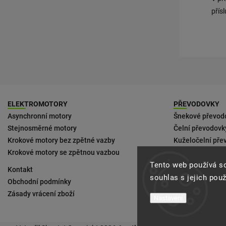
přís
ELEKTROMOTORY
PŘEVODOVKY
Asynchronní motory
Šnekové převod
Stejnosměrné motory
Čelní převodovk
Krokové motory bez zpětné vazby
Kuželočelní pře
Krokové motory se zpětnou vazbou
Ke kompaktním
Tento web používá s
Kontakt
Podmínky doruč
souhlas s jejich pou
Obchodní podmínky
Zásady vrácení zboží
Nastavení