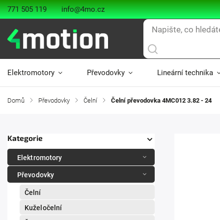
771 505 119
info@4mo.cz
Elektromotory
Převodovky
Lineární technika
Domů
/
Převodovky
/
Čelní
/
Čelní převodovka 4MC012 3.82 - 24
Kategorie
Elektromotory
Převodovky
Čelní
Kuželočelní