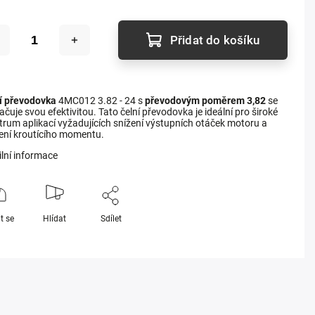
Přidat do košíku
í převodovka
4MC012 3.82 - 24 s
převodovým poměrem 3,82
se
čuje svou efektivitou. Tato čelní převodovka je ideální pro široké
trum aplikací vyžadujících snížení výstupních otáček motoru a
ení kroutícího momentu.
ilní informace
t se
Hlídat
Sdílet