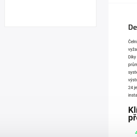
De
Čeln
vyža
Díky
prům
syst
výst
24 j
inst
Kl
př