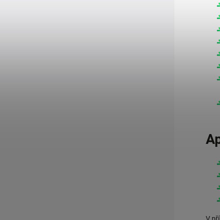
Ap
V př