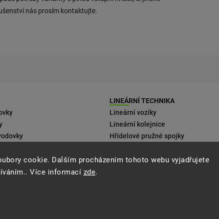
lušenství nás prosím kontaktujte.
LINEÁRNÍ TECHNIKA
ovky
Lineární vozíky
y
Lineární kolejnice
vodovky
Hřídelové pružné spojky
 motorům
oubory cookie. Dalším procházením tohoto webu vyjadřujete
ení
žíváním.. Více informací
zde
.