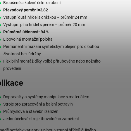
Broušené a kalené čelní ozubení
Převodový poměr i=3,82
Vstupní dutá hřídel s drážkou – průměr 24 mm
Výstupní plná hřídel s perem – průměr 20 mm
Průměrná účinnost: 94 %
Libovolná montážní poloha
Permanentní mazání syntetickým olejem pro dlouhou
životnost bez údržby
Flexibilní montáž díky volbě přírubového nebo nožního
provedení
likace
Dopravníky a systémy manipulace s materiálem
Stroje pro zpracování a balení potravin
Průmyslová a stavební zařízení
Jednoúčelové stroje libovolného zaměření
ípadě potřeby varianty s plnou vstupní hřídelí, či jiného