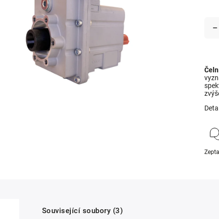
Čeln
vyzna
spek
zvýš
Deta
Zepta
Související soubory (3)