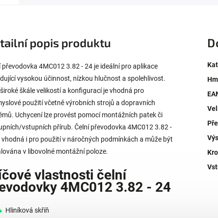
tailní popis produktu
D
Kat
í převodovka 4MC012 3.82 - 24 je ideální pro aplikace
dující vysokou účinnost, nízkou hlučnost a spolehlivost.
Hm
 široké škále velikostí a konfigurací je vhodná pro
EA
yslové použití včetně výrobních strojů a dopravních
Vel
émů. Uchycení lze provést pomocí montážních patek či
Př
upních/vstupních přírub. Čelní převodovka 4MC012 3.82 -
Výs
e vhodná i pro použití v náročných podmínkách a může být
alována v libovolné montážní poloze.
Kro
Vst
íčové vlastnosti čelní
evodovky 4MC012 3.82 - 24
Hliníková skříň