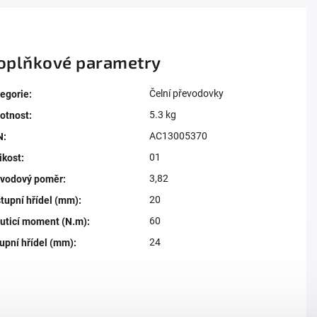
oplňkové parametry
Čelní převodovky
egorie
:
5.3 kg
otnost
:
AC13005370
N
:
01
ikost
:
3,82
evodový poměr
:
20
tupní hřídel (mm)
:
60
uticí moment (N.m)
:
24
upní hřídel (mm)
: