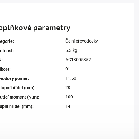
oplňkové parametry
Čelní převodovky
egorie
:
5.3 kg
otnost
:
AC13005352
N
:
01
ikost
:
11,50
evodový poměr
:
20
tupní hřídel (mm)
:
100
uticí moment (N.m)
:
14
upní hřídel (mm)
: