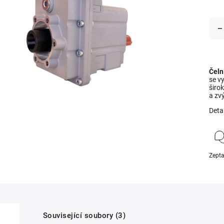
Čeln
se vy
širo
a zv
Deta
Zepta
Související soubory (3)