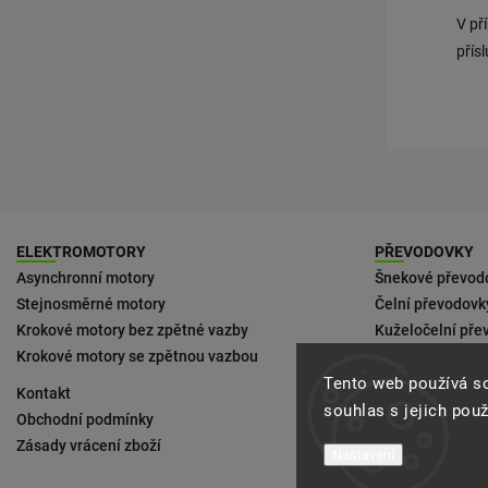
V př
přís
ELEKTROMOTORY
PŘEVODOVKY
Asynchronní motory
Šnekové převod
Stejnosměrné motory
Čelní převodovk
Krokové motory bez zpětné vazby
Kuželočelní pře
Krokové motory se zpětnou vazbou
Ke kompaktním
Tento web používá s
Kontakt
Podmínky doruč
souhlas s jejich pou
Obchodní podmínky
Zásady vrácení zboží
Nastavení