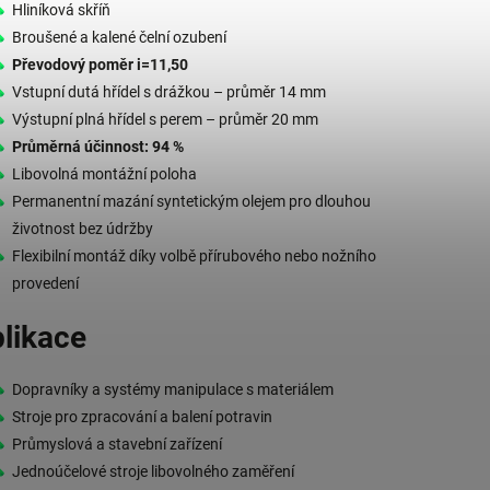
Hliníková skříň
Broušené a kalené čelní ozubení
Převodový poměr i=11,50
Vstupní dutá hřídel s drážkou – průměr 14 mm
Výstupní plná hřídel s perem – průměr 20 mm
Průměrná účinnost: 94 %
Libovolná montážní poloha
Permanentní mazání syntetickým olejem pro dlouhou
životnost bez údržby
Flexibilní montáž díky volbě přírubového nebo nožního
provedení
likace
Dopravníky a systémy manipulace s materiálem
Stroje pro zpracování a balení potravin
Průmyslová a stavební zařízení
Jednoúčelové stroje libovolného zaměření