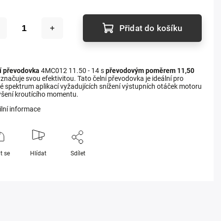
Přidat do košíku
í převodovka
4MC012 11.50 - 14 s
převodovým poměrem 11,50
značuje svou efektivitou. Tato čelní převodovka je ideální pro
ké spektrum aplikací vyžadujících snížení výstupních otáček motoru
ýšení kroutícího momentu.
ilní informace
t se
Hlídat
Sdílet