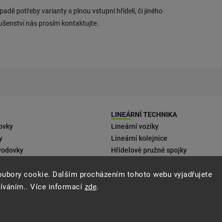
ípadě potřeby varianty s plnou vstupní hřídelí, či jiného
lušenství nás prosím kontaktujte.
LINEÁRNÍ TECHNIKA
ovky
Lineární vozíky
y
Lineární kolejnice
vodovky
Hřídelové pružné spojky
 motorům
oubory cookie. Dalším procházením tohoto webu vyjadřujete
ení
žíváním.. Více informací
zde
.