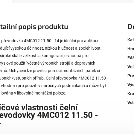
tailní popis produktu
D
Kat
í převodovka 4MC012 11.50 - 14 je ideální pro aplikace
dující vysokou účinnost, nízkou hlučnost a spolehlivost.
Hm
 široké škále velikostí a konfigurací je vhodná pro
EA
yslové použití včetně výrobních strojů a dopravních
Vel
émů. Uchycení lze provést pomocí montážních patek či
Př
upních/vstupních přírub. Čelní převodovka 4MC012 11.50 -
Výs
e vhodná i pro použití v náročných podmínkách a může být
alována v libovolné montážní poloze.
Kro
Vst
íčové vlastnosti čelní
evodovky 4MC012 11.50 -
4