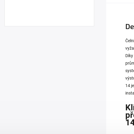
De
Čeln
vyža
Díky
prům
syst
výst
14 j
inst
Kl
př
1