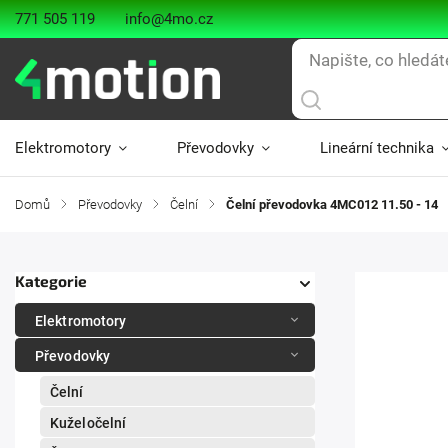
771 505 119
info@4mo.cz
Elektromotory
Převodovky
Lineární technika
Domů
/
Převodovky
/
Čelní
/
Čelní převodovka 4MC012 11.50 - 14
Kategorie
Elektromotory
Převodovky
Čelní
Kuželočelní