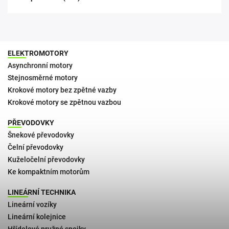
ELEKTROMOTORY
Asynchronní motory
Stejnosměrné motory
Krokové motory bez zpětné vazby
Krokové motory se zpětnou vazbou
PŘEVODOVKY
Šnekové převodovky
Čelní převodovky
Kuželočelní převodovky
Ke kompaktním motorům
LINEÁRNÍ TECHNIKA
Lineární vozíky
Lineární kolejnice
Hřídelové pružné spojky