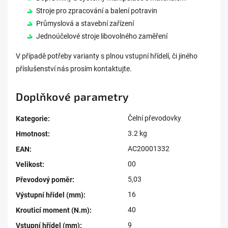
Stroje pro zpracování a balení potravin
Průmyslová a stavební zařízení
Jednoúčelové stroje libovolného zaměření
V případě potřeby varianty s plnou vstupní hřídelí, či jiného
příslušenství nás prosím kontaktujte.
Doplňkové parametry
Čelní převodovky
Kategorie
:
3.2 kg
Hmotnost
:
AC20001332
EAN
:
00
Velikost
:
5,03
Převodový poměr
:
16
Výstupní hřídel (mm)
:
40
Krouticí moment (N.m)
:
9
Vstupní hřídel (mm)
: