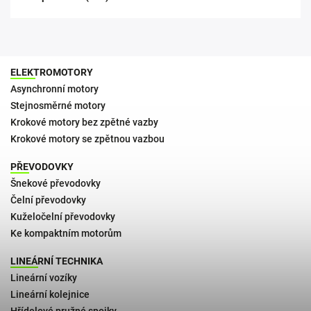
ELEKTROMOTORY
Asynchronní motory
Stejnosměrné motory
Krokové motory bez zpětné vazby
Krokové motory se zpětnou vazbou
PŘEVODOVKY
Šnekové převodovky
Čelní převodovky
Kuželočelní převodovky
Ke kompaktním motorům
LINEÁRNÍ TECHNIKA
Lineární vozíky
Lineární kolejnice
Hřídelové pružné spojky