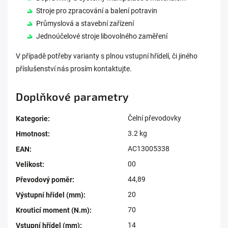
Stroje pro zpracování a balení potravin
Průmyslová a stavební zařízení
Jednoúčelové stroje libovolného zaměření
V případě potřeby varianty s plnou vstupní hřídelí, či jiného
příslušenství nás prosím kontaktujte.
Doplňkové parametry
Čelní převodovky
Kategorie
:
3.2 kg
Hmotnost
:
AC13005338
EAN
:
00
Velikost
:
44,89
Převodový poměr
:
20
Výstupní hřídel (mm)
:
70
Krouticí moment (N.m)
:
14
Vstupní hřídel (mm)
: