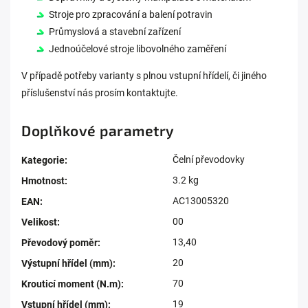
Stroje pro zpracování a balení potravin
Průmyslová a stavební zařízení
Jednoúčelové stroje libovolného zaměření
V případě potřeby varianty s plnou vstupní hřídelí, či jiného
příslušenství nás prosím kontaktujte.
Doplňkové parametry
Čelní převodovky
Kategorie
:
3.2 kg
Hmotnost
:
AC13005320
EAN
:
00
Velikost
:
13,40
Převodový poměr
:
20
Výstupní hřídel (mm)
:
70
Krouticí moment (N.m)
:
19
Vstupní hřídel (mm)
: