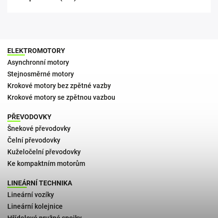
ELEKTROMOTORY
Asynchronní motory
Stejnosměrné motory
Krokové motory bez zpětné vazby
Krokové motory se zpětnou vazbou
PŘEVODOVKY
Šnekové převodovky
Čelní převodovky
Kuželočelní převodovky
Ke kompaktním motorům
LINEÁRNÍ TECHNIKA
Lineární vozíky
Lineární kolejnice
Hřídelové pružné spojky