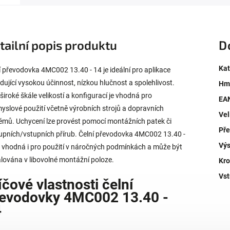
tailní popis produktu
D
Kat
í převodovka 4MC002 13.40 - 14 je ideální pro aplikace
dující vysokou účinnost, nízkou hlučnost a spolehlivost.
Hm
 široké škále velikostí a konfigurací je vhodná pro
EA
yslové použití včetně výrobních strojů a dopravních
Vel
émů. Uchycení lze provést pomocí montážních patek či
Př
upních/vstupních přírub. Čelní převodovka 4MC002 13.40 -
Výs
e vhodná i pro použití v náročných podmínkách a může být
alována v libovolné montážní poloze.
Kro
Vst
íčové vlastnosti čelní
evodovky 4MC002 13.40 -
4