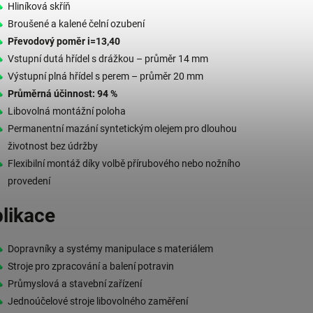
Hliníková skříň
Broušené a kalené čelní ozubení
Převodový poměr i=13,40
Vstupní dutá hřídel s drážkou – průměr 14 mm
Výstupní plná hřídel s perem – průměr 20 mm
Průměrná účinnost: 94 %
Libovolná montážní poloha
Permanentní mazání syntetickým olejem pro dlouhou
životnost bez údržby
Flexibilní montáž díky volbě přírubového nebo nožního
provedení
likace
Dopravníky a systémy manipulace s materiálem
Stroje pro zpracování a balení potravin
Průmyslová a stavební zařízení
Jednoúčelové stroje libovolného zaměření