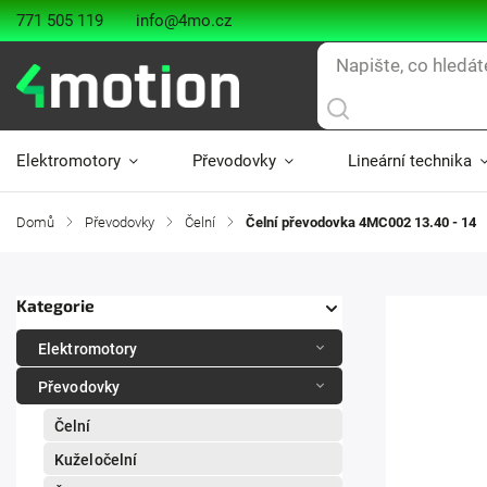
771 505 119
info@4mo.cz
Elektromotory
Převodovky
Lineární technika
Domů
/
Převodovky
/
Čelní
/
Čelní převodovka 4MC002 13.40 - 14
Kategorie
Elektromotory
Převodovky
Čelní
Kuželočelní