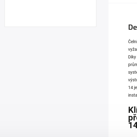
De
Čeln
vyža
Díky
prům
syst
výst
14 j
inst
Kl
př
1