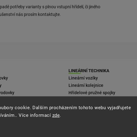
ípadě potřeby varianty s plnou vstupní hřídelí, či jiného
lušenství nás prosím kontaktujte.
LINEÁRNÍ TECHNIKA
ovky
Lineární vozíky
y
Lineární kolejnice
vodovky
Hřídelové pružné spojky
 motorům
oubory cookie. Dalším procházením tohoto webu vyjadřujete
ení
žíváním.. Více informací
zde
.