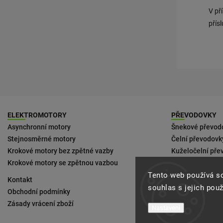
V př
přís
ELEKTROMOTORY
PŘEVODOVKY
Asynchronní motory
Šnekové převod
Stejnosměrné motory
Čelní převodovk
Krokové motory bez zpětné vazby
Kuželočelní pře
Krokové motory se zpětnou vazbou
Ke kompaktním
Tento web používá s
Kontakt
Podmínky doruč
souhlas s jejich pou
Obchodní podmínky
Zásady vrácení zboží
Nastavení