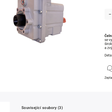
Čeln
se vy
širo
a zv
Deta
Zepta
Související soubory (3)