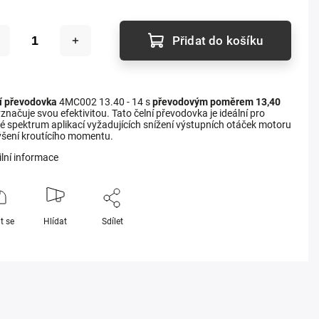
Přidat do košíku
í převodovka
4MC002 13.40 - 14 s
převodovým poměrem 13,40
značuje svou efektivitou. Tato čelní převodovka je ideální pro
ké spektrum aplikací vyžadujících snížení výstupních otáček motoru
ýšení kroutícího momentu.
ilní informace
t se
Hlídat
Sdílet