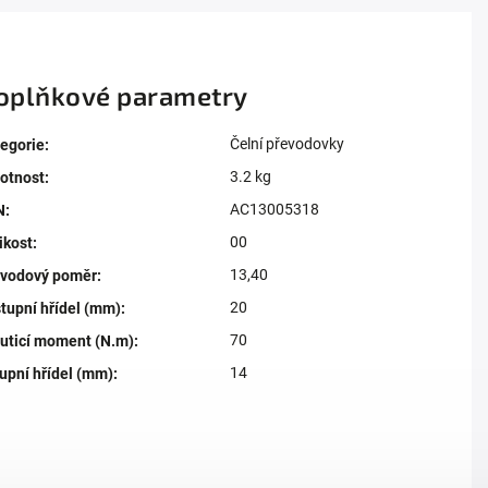
oplňkové parametry
Čelní převodovky
egorie
:
3.2 kg
otnost
:
AC13005318
N
:
00
ikost
:
13,40
evodový poměr
:
20
tupní hřídel (mm)
:
70
uticí moment (N.m)
:
14
upní hřídel (mm)
: