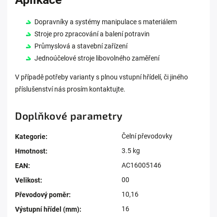
Dopravníky a systémy manipulace s materiálem
Stroje pro zpracování a balení potravin
Průmyslová a stavební zařízení
Jednoúčelové stroje libovolného zaměření
V případě potřeby varianty s plnou vstupní hřídelí, či jiného
příslušenství nás prosím kontaktujte.
Doplňkové parametry
Čelní převodovky
Kategorie
:
3.5 kg
Hmotnost
:
AC16005146
EAN
:
00
Velikost
:
10,16
Převodový poměr
:
16
Výstupní hřídel (mm)
: